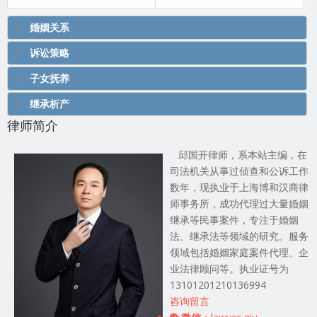
婚姻关系
诉讼策略
子女抚养
继承析产
律师简介
邱国开律师，系本站主编，在
司法机关从事过侦查和公诉工作
数年，现执业于上海博和汉商律
师事务所，成功代理过大量婚姻
继承等民事案件，专注于婚姻
法、继承法等领域的研究。服务
领域包括婚姻家庭案件代理、企
业法律顾问等。执业证号为
13101201210136994
咨询留言