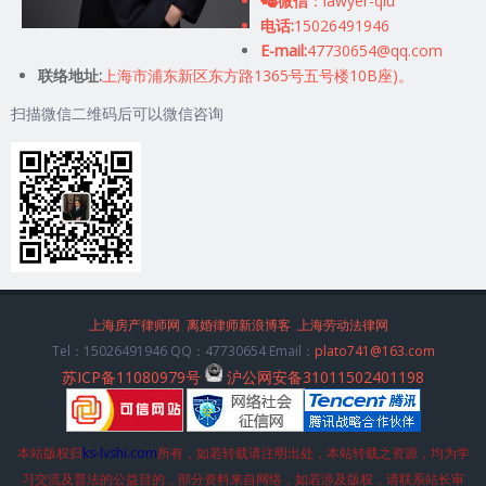
微信
：lawyer-qiu
电话:
15026491946
E-mail:
47730654@qq.com
联络地址:
上海市浦东新区东方路1365号五号楼10B座)。
扫描微信二维码后可以微信咨询
上海房产律师网
离婚律师新浪博客
上海劳动法律网
Tel：15026491946 QQ：47730654 Email：
plato741@163.com
苏ICP备11080979号
沪公网安备31011502401198
本站版权归
ks-lvshi.com
所有，如若转载请注明出处，本站转载之资源，均为学
习交流及普法的公益目的，部分资料来自网络，如若涉及版权，请联系站长审