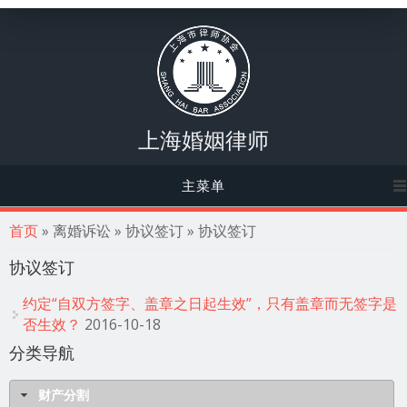
上海婚姻律师
主菜单
你在这里
首页
» 离婚诉讼 » 协议签订 » 协议签订
协议签订
约定“自双方签字、盖章之日起生效”，只有盖章而无签字是
否生效？
2016-10-18
分类导航
财产分割