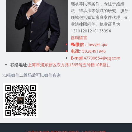
继承等民事案件，专注于婚姻
法、继承法等领域的研究。服务
领域包括婚姻家庭案件代理、企
业法律顾问等。执业证号为
13101201210136994
咨询留言
微信
：lawyer-qiu
电话:
15026491946
E-mail:
47730654@qq.com
联络地址:
上海市浦东新区东方路1365号五号楼10B座)。
扫描微信二维码后可以微信咨询