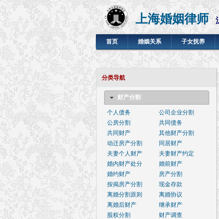
上海婚姻律师
首页
婚姻关系
子女抚养
分类导航
财产分割
个人债务
公司企业分割
公房分割
共同债务
共同财产
其他财产分割
动迁房产分割
同居财产
夫妻个人财产
夫妻财产约定
婚内财产处分
婚前财产
婚约财产
房产分割
按揭房产分割
现金存款
离婚分割原则
离婚协议
离婚后财产
继承财产
股权分割
财产调查