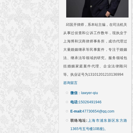
邱国开律师，系本站主编，在司法机关
从事过侦查和公诉工作数年，现执业于
上海博和汉商律师事务所，成功代理过
大量婚姻继承等民事案件，专注于婚姻
法、继承法等领域的研究。服务领域包
括婚姻家庭案件代理、企业法律顾问
等。执业证号为13101201210136994
咨询留言
微信
：lawyer-qiu
电话:
15026491946
E-mail:
47730654@qq.com
联络地址:
上海市浦东新区东方路
1365号五号楼10B座)。