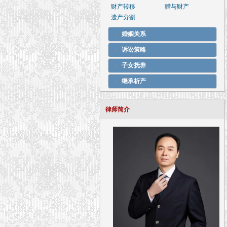
财产转移
赠与财产
遗产分割
婚姻关系
诉讼策略
子女抚养
继承析产
律师简介