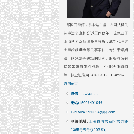
邱国开律师，系本站主编，在司法机关
从事过侦查和公诉工作数年，现执业于
上海博和汉商律师事务所，成功代理过
大量婚姻继承等民事案件，专注于婚姻
法、继承法等领域的研究。服务领域包
括婚姻家庭案件代理、企业法律顾问
等。执业证号为13101201210136994
咨询留言
微信
：lawyer-qiu
电话:
15026491946
E-mail:
47730654@qq.com
联络地址:
上海市浦东新区东方路
1365号五号楼10B座)。