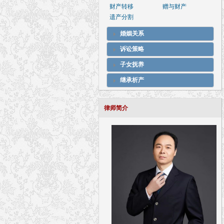
财产转移
赠与财产
遗产分割
婚姻关系
诉讼策略
子女抚养
继承析产
律师简介