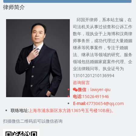
律师简介
邱国开律师，系本站主编，在
司法机关从事过侦查和公诉工作
数年，现执业于上海博和汉商律
师事务所，成功代理过大量婚姻
继承等民事案件，专注于婚姻
法、继承法等领域的研究。服务
领域包括婚姻家庭案件代理、企
业法律顾问等。执业证号为
13101201210136994
咨询留言
微信
：lawyer-qiu
电话:
15026491946
E-mail:
47730654@qq.com
联络地址:
上海市浦东新区东方路1365号五号楼10B座)。
扫描微信二维码后可以微信咨询