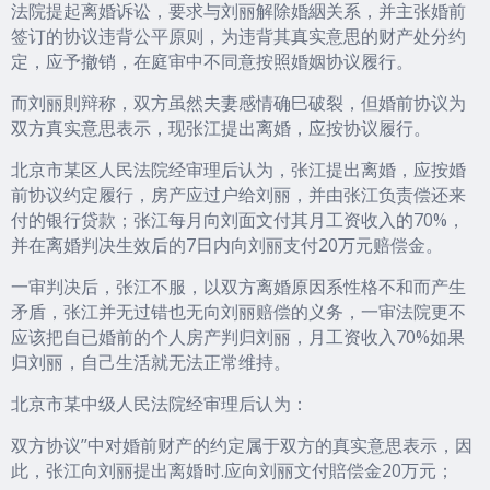
法院提起离婚诉讼，要求与刘丽解除婚絪关系，并主张婚前
签订的协议违背公平原则，为违背其真实意思的财产处分约
定，应予撤销，在庭审中不同意按照婚姻协议履行。
而刘丽則辩称，双方虽然夫妻感情确巳破裂，但婚前协议为
双方真实意思表示，现张江提出离婚，应按协议履行。
北京市某区人民法院经审理后认为，张江提出离婚，应按婚
前协议约定履行，房产应过户给刘丽，并由张江负责偿还来
付的银行贷款；张江每月向刘面文付其月工资收入的70%，
并在离婚判决生效后的7日内向刘丽支付20万元赔偿金。
一审判决后，张江不服，以双方离婚原因系性格不和而产生
矛盾，张江并无过错也无向刘丽赔偿的义务，一审法院更不
应该把自已婚前的个人房产判归刘丽，月工资收入70%如果
归刘丽，自己生活就无法正常维持。
北京市某中级人民法院经审理后认为：
双方协议’’中对婚前财产的约定属于双方的真实意思表示，因
此，张江向刘丽提出离婚时.应向刘丽文付賠偿金20万元；