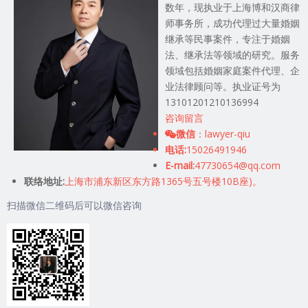
数年，现执业于上海博和汉商律
师事务所，成功代理过大量婚姻
继承等民事案件，专注于婚姻
法、继承法等领域的研究。服务
领域包括婚姻家庭案件代理、企
业法律顾问等。执业证号为
13101201210136994
咨询留言
微信
：lawyer-qiu
电话:
15026491946
E-mail:
47730654@qq.com
联络地址:
上海市浦东新区东方路1365号五号楼10B座)。
扫描微信二维码后可以微信咨询